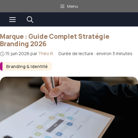
Aller
Menu
au
Menu
contenu
Marque : Guide Complet Stratégie
Branding 2026
15 juin 2026
par
Théo R.
·
Durée de lecture : environ 3 minutes
Branding & Identité