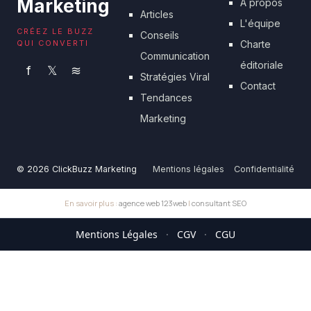
Marketing
À propos
Articles
L'équipe
CRÉEZ LE BUZZ
Conseils
QUI CONVERTI
Charte
Communication
éditoriale
f
𝕏
≋
Stratégies Viral
Contact
Tendances
Marketing
© 2026 ClickBuzz Marketing
Mentions légales
Confidentialité
En savoir plus :
agence web 123web
|
consultant SEO
Mentions Légales
·
CGV
·
CGU