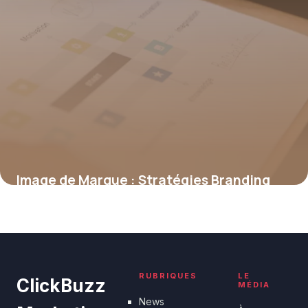
Image de Marque : Stratégies Branding
2026
18 mai 2026
RUBRIQUES
LE
ClickBuzz
MÉDIA
News