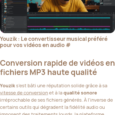
Youzik : Le convertisseur musical préféré
pour vos vidéos en audio
#
Conversion rapide de vidéos en
fichiers MP3 haute qualité
Youzik
s’est bâti une réputation solide grâce à sa
vitesse de conversion
et à la
qualité sonore
irréprochable de ses fichiers générés. À l’inverse de
certains outils qui dégradent la fidélité audio ou
imposent des traitements lourds, la plateforme