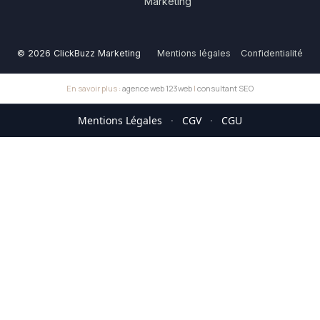
Marketing
© 2026 ClickBuzz Marketing
Mentions légales
Confidentialité
En savoir plus :
agence web 123web
|
consultant SEO
Mentions Légales
·
CGV
·
CGU