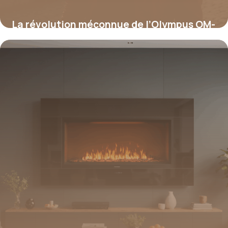
La révolution méconnue de l’Olympus OM-
D E-M5 : le secret qui allie légèreté,
robustesse et performance inégalée
16 juin 2026