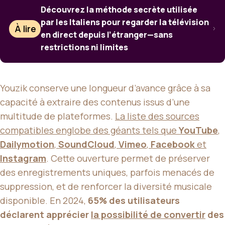
Découvrez la méthode secrète utilisée
par les Italiens pour regarder la télévision
À lire
en direct depuis l’étranger—sans
restrictions ni limites
Youzik conserve une longueur d’avance grâce à sa
capacité à extraire des contenus issus d’une
multitude de plateformes.
La liste des sources
compatibles englobe des géants tels que
YouTube
,
Dailymotion
,
SoundCloud
,
Vimeo
,
Facebook
et
Instagram
. Cette ouverture permet de préserver
des enregistrements uniques, parfois menacés de
suppression, et de renforcer la diversité musicale
disponible. En 2024,
65% des utilisateurs
déclarent apprécier
la possibilité de convertir
des