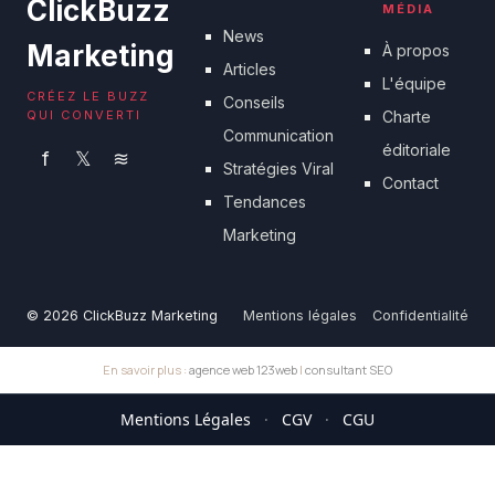
ClickBuzz
MÉDIA
News
Marketing
À propos
Articles
L'équipe
CRÉEZ LE BUZZ
Conseils
QUI CONVERTI
Charte
Communication
éditoriale
f
𝕏
≋
Stratégies Viral
Contact
Tendances
Marketing
© 2026 ClickBuzz Marketing
Mentions légales
Confidentialité
En savoir plus :
agence web 123web
|
consultant SEO
Mentions Légales
·
CGV
·
CGU