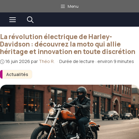
Aller
Menu
au
Menu
contenu
La révolution électrique de Harley-
Davidson : découvrez la moto qui allie
héritage et innovation en toute discrétion
16 juin 2026
par
Théo R.
·
Durée de lecture : environ 9 minutes
Actualités