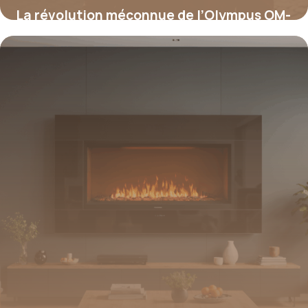
La révolution méconnue de l’Olympus OM-
D E-M5 : le secret qui allie légèreté,
robustesse et performance inégalée
16 juin 2026