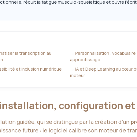
édactionnelle, réduit la fatigue musculo-squelettique et ouvre l’écr
tiser la transcription au
→ Personnalisation : vocabulaire
en
apprentissage
ibilité et inclusion numérique
→ IA et Deep Learning au cœur d
moteur
installation, configuration et
ation guidée, qui se distingue par la création d’un
pr
ssance future : le logiciel calibre son moteur de tran