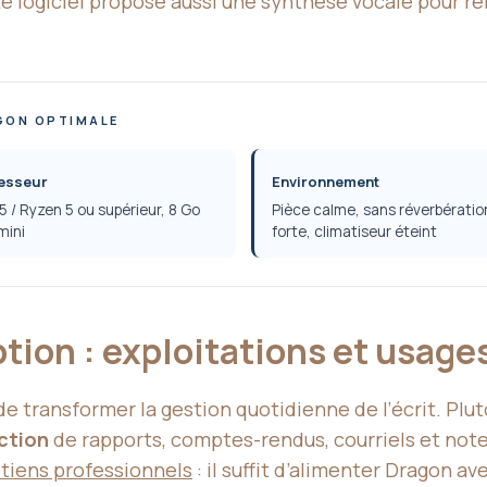
Le logiciel propose aussi une synthèse vocale pour rel
GON OPTIMALE
esseur
Environnement
 i5 / Ryzen 5 ou supérieur, 8 Go
Pièce calme, sans réverbératio
mini
forte, climatiseur éteint
ption : exploitations et usag
e transformer la gestion quotidienne de l’écrit. Plutô
ction
de rapports, comptes-rendus, courriels et not
etiens professionnels
: il suffit d’alimenter Dragon av