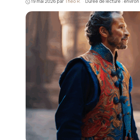
19 mai 2026
par
Théo R.
·
Durée de lecture : environ