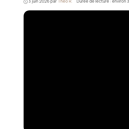
3 juin 2026
par
Théo R.
·
Durée de lecture : environ 