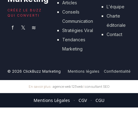
Articles
L'équipe
CRÉEZ LE BUZZ
Conseils
QUI CONVERTI
Charte
Communication
éditoriale
f
𝕏
≋
Stratégies Viral
Contact
Tendances
Marketing
© 2026 ClickBuzz Marketing
Mentions légales
Confidentialité
En savoir plus :
agence web 123web
|
consultant SEO
Mentions Légales
·
CGV
·
CGU