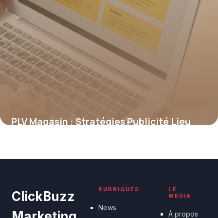
PLV Magasin : Stratégies Publicité Lieu
Vente
18 juin 2026
RUBRIQUES
LE
ClickBuzz
MÉDIA
News
Marketing
À propos