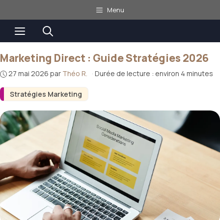
Aller
Menu
au
Menu
contenu
Marketing Direct : Guide Stratégies 2026
27 mai 2026
par
Théo R.
·
Durée de lecture : environ 4 minutes
Stratégies Marketing