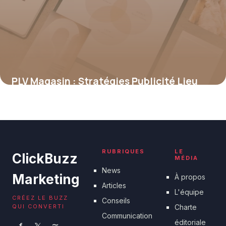
PLV Magasin : Stratégies Publicité Lieu
Vente
18 juin 2026
RUBRIQUES
LE
ClickBuzz
MÉDIA
News
Marketing
À propos
Articles
L'équipe
CRÉEZ LE BUZZ
Conseils
QUI CONVERTI
Charte
Communication
éditoriale