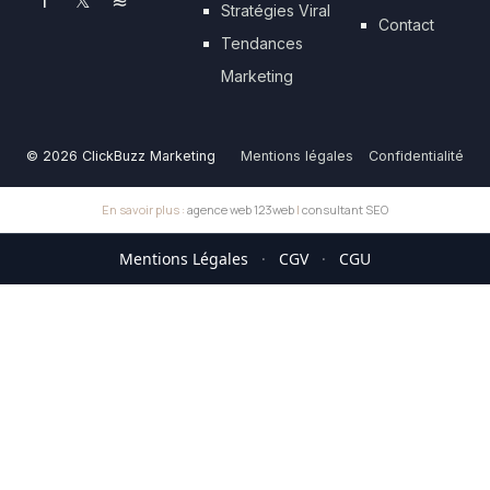
f
𝕏
≋
Stratégies Viral
Contact
Tendances
Marketing
© 2026 ClickBuzz Marketing
Mentions légales
Confidentialité
En savoir plus :
agence web 123web
|
consultant SEO
Mentions Légales
·
CGV
·
CGU