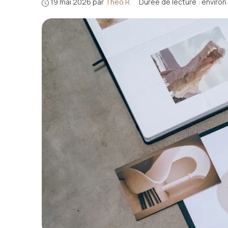
19 mai 2026
par
Théo R.
·
Durée de lecture : environ