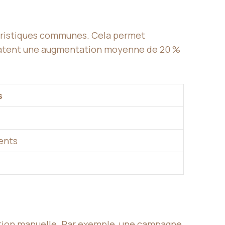
téristiques communes. Cela permet
nstatent une augmentation moyenne de 20 %
s
ents
tion manuelle. Par exemple, une campagne