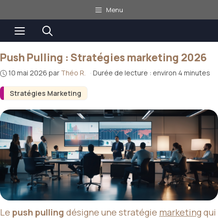
Aller
Menu
au
Menu
contenu
Push Pulling : Stratégies marketing 2026
10 mai 2026
par
Théo R.
·
Durée de lecture : environ 4 minutes
Stratégies Marketing
Le
push pulling
désigne une stratégie
marketing
qui