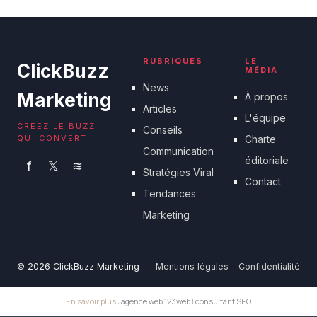
18 juin 2026
RUBRIQUES
LE
ClickBuzz
MÉDIA
News
Marketing
À propos
Articles
L'équipe
CRÉEZ LE BUZZ
Conseils
QUI CONVERTI
Charte
Communication
éditoriale
f
𝕏
≋
Stratégies Viral
Contact
Tendances
Marketing
© 2026 ClickBuzz Marketing
Mentions légales
Confidentialité
En savoir plus :
agence web 123web
|
consultant SEO