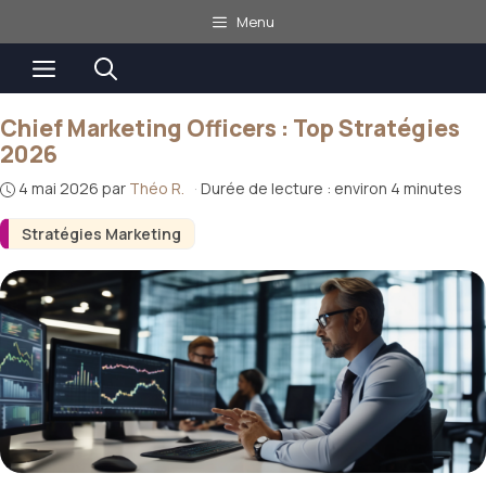
Aller
Menu
au
Menu
contenu
Chief Marketing Officers : Top Stratégies
2026
4 mai 2026
par
Théo R.
·
Durée de lecture : environ 4 minutes
Stratégies Marketing