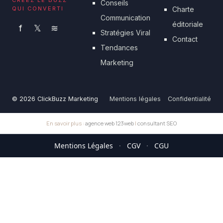
CRÉEZ LE BUZZ
Conseils
QUI CONVERTI
Charte
Communication
éditoriale
f
𝕏
≋
Stratégies Viral
Contact
Tendances
Marketing
© 2026 ClickBuzz Marketing
Mentions légales
Confidentialité
En savoir plus :
agence web 123web
|
consultant SEO
Mentions Légales
·
CGV
·
CGU