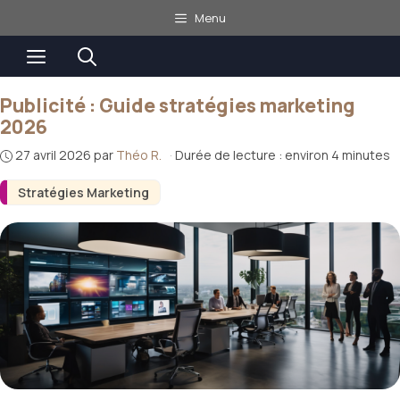
Aller
Menu
au
Menu
contenu
Publicité : Guide stratégies marketing
2026
27 avril 2026
par
Théo R.
·
Durée de lecture : environ 4 minutes
Stratégies Marketing