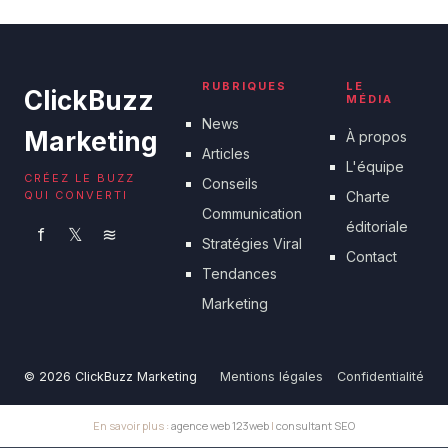
18 juin 2026
RUBRIQUES
LE
ClickBuzz
MÉDIA
News
Marketing
À propos
Articles
L'équipe
CRÉEZ LE BUZZ
Conseils
QUI CONVERTI
Charte
Communication
éditoriale
f
𝕏
≋
Stratégies Viral
Contact
Tendances
Marketing
© 2026 ClickBuzz Marketing
Mentions légales
Confidentialité
En savoir plus :
agence web 123web
|
consultant SEO