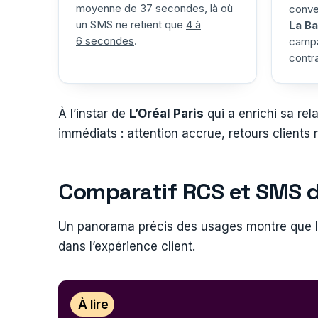
moyenne de
37 secondes
, là où
conve
un SMS ne retient que
4 à
La B
6 secondes
.
campa
contra
À l’instar de
L’Oréal Paris
qui a enrichi sa re
immédiats : attention accrue, retours clients 
Comparatif RCS et SMS 
Un panorama précis des usages montre que 
dans l’expérience client.
À lire