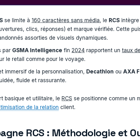
S
se limite à
160 caractères sans média
, le
RCS
intègre 
uvertures, clics, réponses) et marque vérifiée. Cette p
ndonnés assorties de visuels dynamiques.
s par
GSMA Intelligence
fin
2024
rapportent un
taux de
r le retail comme pour le voyage.
fet immersif de la personnalisation,
Decathlon
ou
AXA F
idée, fluide et rassurante.
basique et utilitaire, le
RCS
se positionne comme un m
timisation de la relation
client.
gne RCS : Méthodologie et Ou