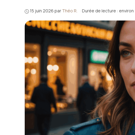
15 juin 2026
par
Théo R.
·
Durée de lecture : environ