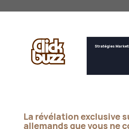
Aller
au
contenu
Stratégies Market
La révélation exclusive s
allemands que vous ne c