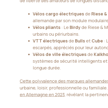
de liberté des amateurs de longues distan
Vélos cargo électriques
de
Riese &
allemande par son module modulaire 
Vélos pliants
: Le
Birdy
de Riese & Mü
urbains ou périurbains.
VTT électriques
de
Bulls
et
Cube
: 
escarpés, appréciés pour leur auton
Vélos de ville électriques
de
Kalkho
systèmes de sécurité intelligents et
longue durée.
Cette polyvalence des marques allemande
urbaine, loisir, professionnelle ou familial
en Allemagne en 2023
, révélant la pertine