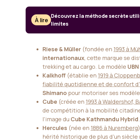
Découvrez la méthode secrète utilisé
À lire
limites
Riese & Müller
(fondée en
1993 à Mü
internationaux
, cette marque se dis
trekking et au cargo. Le modèle
UBN 
Kalkhoff
(établie en
1919 à Cloppen
fiabilité quotidienne et de confort d’
Shimano
pour motoriser ses modèle
Cube
(créée en
1993 à Waldershof, B
de compétition à la mobilité citadin
l’image du
Cube Kathmandu Hybrid
.
Hercules
(née en
1886 à Nuremberg
hérité historique de plus d’un siècl