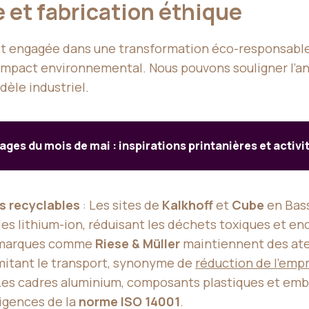
et fabrication éthique
est engagée dans une transformation éco-responsable
’impact environnemental. Nous pouvons souligner l’an
èle industriel.
ages du mois de mai : inspirations printanières et activi
s recyclables
: Les sites de
Kalkhoff
et
Cube
en Bass
es lithium-ion, réduisant les déchets toxiques et enc
 marques comme
Riese & Müller
maintiennent des ate
imitant le transport, synonyme de
réduction de l’emp
Les cadres aluminium, composants plastiques et emba
igences de la
norme ISO 14001
.