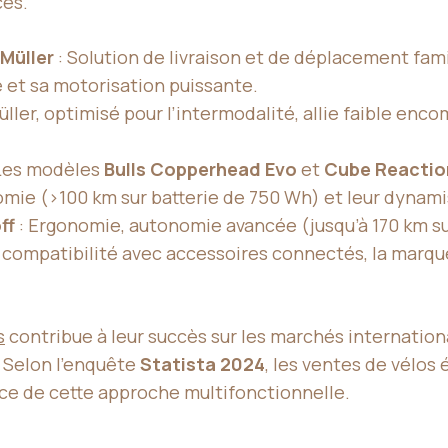
ces.
 Müller
: Solution de livraison et de déplacement famil
et sa motorisation puissante.
ller, optimisé pour l’intermodalité, allie faible en
Les modèles
Bulls Copperhead Evo
et
Cube Reactio
omie (>100 km sur batterie de 750 Wh) et leur dynam
ff
: Ergonomie, autonomie avancée (jusqu’à 170 km s
 compatibilité avec accessoires connectés, la marque c
s
contribue à leur succès sur les marchés internationa
e. Selon l’enquête
Statista 2024
, les ventes de vélos
nce de cette approche multifonctionnelle.