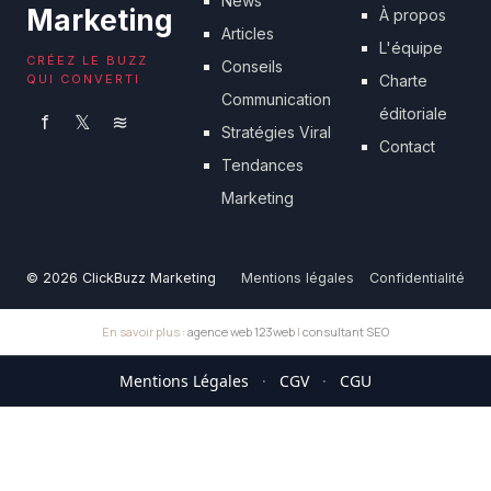
News
Marketing
À propos
Articles
L'équipe
CRÉEZ LE BUZZ
Conseils
QUI CONVERTI
Charte
Communication
éditoriale
f
𝕏
≋
Stratégies Viral
Contact
Tendances
Marketing
© 2026 ClickBuzz Marketing
Mentions légales
Confidentialité
En savoir plus :
agence web 123web
|
consultant SEO
Mentions Légales
·
CGV
·
CGU