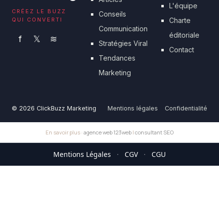
L'équipe
CRÉEZ LE BUZZ
Conseils
QUI CONVERTI
Charte
Communication
éditoriale
f
𝕏
≋
Stratégies Viral
Contact
Tendances
Marketing
© 2026 ClickBuzz Marketing
Mentions légales
Confidentialité
En savoir plus :
agence web 123web
|
consultant SEO
Mentions Légales
·
CGV
·
CGU