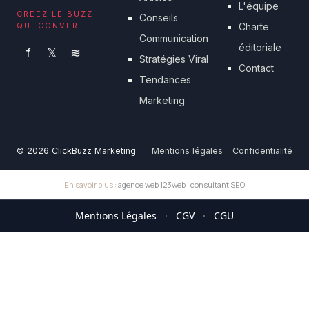
L'équipe
CRÉEZ LE BUZZ
Conseils
QUI CONVERTI
Charte
Communication
éditoriale
f
𝕏
≋
Stratégies Viral
Contact
Tendances
Marketing
© 2026 ClickBuzz Marketing
Mentions légales
Confidentialité
En savoir plus :
agence web 123web
|
consultant SEO
Mentions Légales
·
CGV
·
CGU