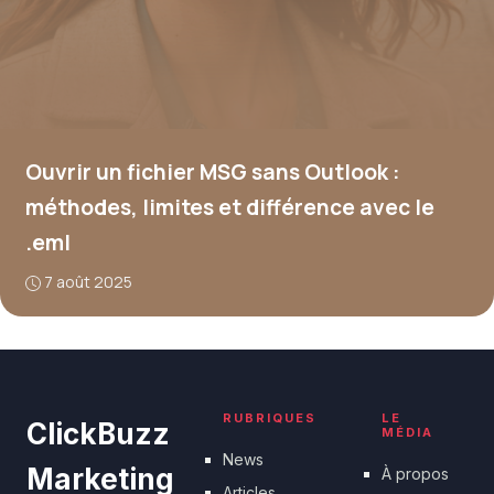
Ouvrir un fichier MSG sans Outlook :
méthodes, limites et différence avec le
.eml
7 août 2025
RUBRIQUES
LE
ClickBuzz
MÉDIA
News
Marketing
À propos
Articles