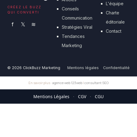
L'équipe
CRÉEZ LE BUZZ
Conseils
QUI CONVERTI
Charte
Communication
éditoriale
f
𝕏
≋
Stratégies Viral
Contact
Tendances
Marketing
© 2026 ClickBuzz Marketing
Mentions légales
Confidentialité
En savoir plus :
agence web 123web
|
consultant SEO
Mentions Légales
·
CGV
·
CGU