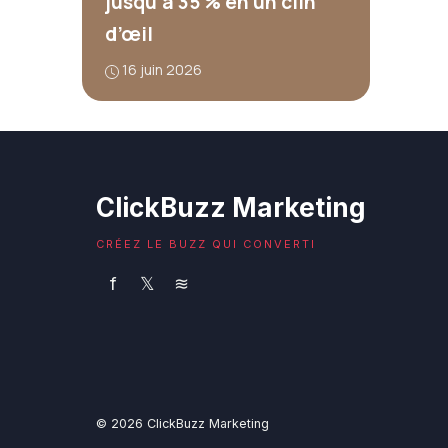
jusqu’à 35 % en un clin
d’œil
16 juin 2026
ClickBuzz Marketing
CRÉEZ LE BUZZ QUI CONVERTI
f
𝕏
≋
© 2026 ClickBuzz Marketing