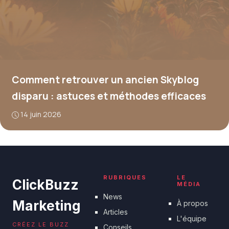
Comment retrouver un ancien Skyblog
disparu : astuces et méthodes efficaces
14 juin 2026
RUBRIQUES
LE
ClickBuzz
MÉDIA
News
Marketing
À propos
Articles
L'équipe
CRÉEZ LE BUZZ
Conseils