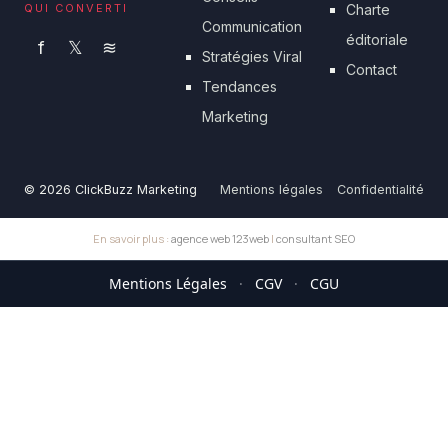
QUI CONVERTI
Charte
Communication
éditoriale
f
𝕏
≋
Stratégies Viral
Contact
Tendances
Marketing
© 2026 ClickBuzz Marketing
Mentions légales
Confidentialité
En savoir plus :
agence web 123web
|
consultant SEO
Mentions Légales
·
CGV
·
CGU