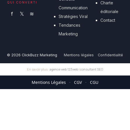
QUI CONVERTI
Charte
Communication
éditoriale
f
𝕏
≋
Stratégies Viral
Contact
Tendances
Marketing
© 2026 ClickBuzz Marketing
Mentions légales
Confidentialité
En savoir plus :
agence web 123web
|
consultant SEO
Mentions Légales
·
CGV
·
CGU