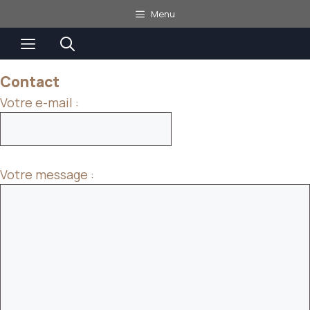
Aller
Menu
au
Menu
contenu
Contact
Votre e-mail :
Votre message :