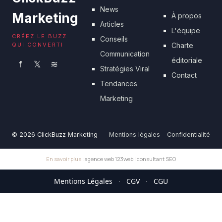
News
Marketing
À propos
Articles
L'équipe
CRÉEZ LE BUZZ
Conseils
QUI CONVERTI
Charte
Communication
éditoriale
f
𝕏
≋
Stratégies Viral
Contact
Tendances
Marketing
© 2026 ClickBuzz Marketing
Mentions légales
Confidentialité
En savoir plus :
agence web 123web
|
consultant SEO
Mentions Légales
·
CGV
·
CGU